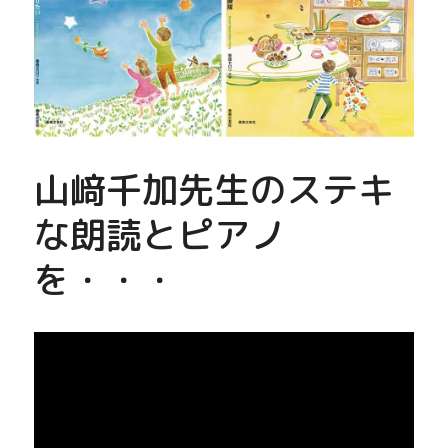
山﨑千加先生のステキ
な朗読とピアノ
を・・・