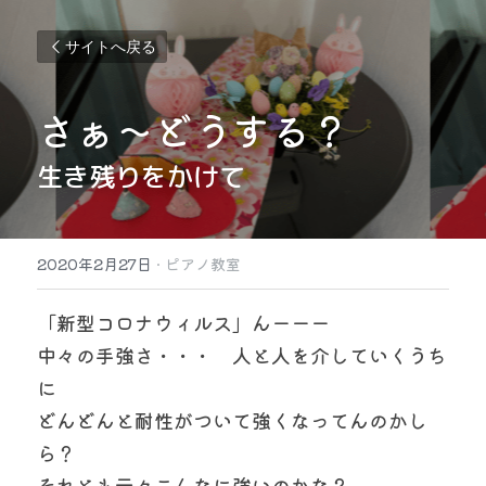
サイトへ戻る
さぁ〜どうする？
生き残りをかけて
2020年2月27日
·
ピアノ教室
「新型コロナウィルス」んーーー
中々の手強さ・・・　人と人を介していくうち
に
どんどんと耐性がついて強くなってんのかし
ら？
それとも元々こんなに強いのかな？