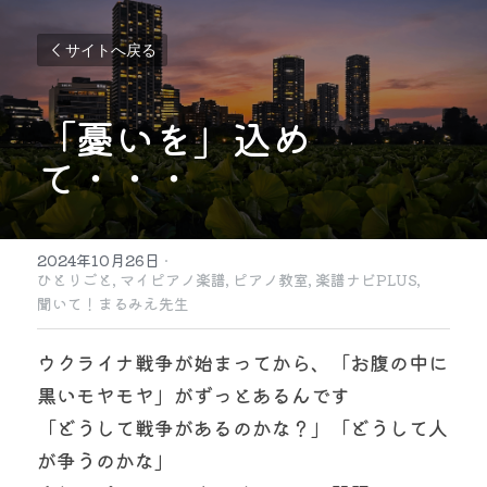
サイトへ戻る
「憂いを」込め
て・・・
2024年10月26日
·
ひとりごと,
マイピアノ楽譜,
ピアノ教室,
楽譜ナビPLUS,
聞いて！まるみえ先生
ウクライナ戦争が始まってから、「お腹の中に
黒いモヤモヤ」がずっとあるんです
「どうして戦争があるのかな？」「どうして人
が争うのかな」