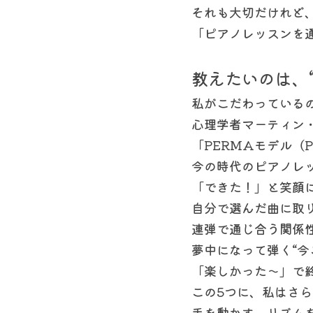
それも大切だけれど
「ピアノレッスンを
教えたいのは、
私がこだわっている
心理学者マーティン
「PERMAモデル（
今の時代のピアノレ
「できた！」と笑顔
自分で選んだ曲に取
連弾で通じ合う関係
夢中になって弾く“今
「楽しかった〜」で
この5つに、私はさ
手を動かす。リズム