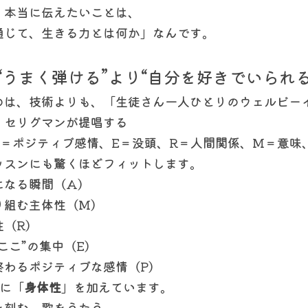
、本当に伝えたいことは、
通じて、生きる力とは何か」なんです。
“うまく弾ける”より“自分を好きでいられる
のは、技術よりも、「生徒さん一人ひとりのウェルビー
・セリグマンが提唱する
P＝ポジティブ感情、E＝没頭、R＝人間関係、M＝意味
ッスンにも驚くほどフィットします。
になる瞬間（A）
り組む主体性（M）
性（R）
ここ”の集中（E）
終わるポジティブな感情（P）
らに「
身体性
」を加えています。
を刻む。歌をうたう。