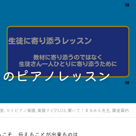
らのピアノレッスン
室,
マイピアノ楽譜,
楽譜ナビPLUS,
聞いて！まるみえ先生,
講座案内
らこそ、伝えることが出来るのは