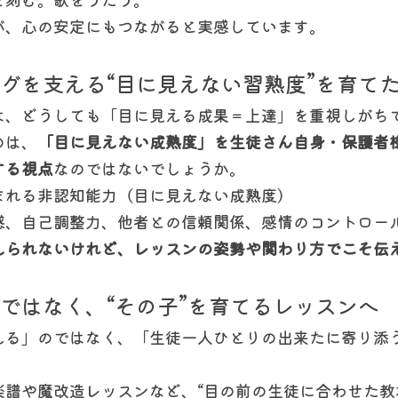
が、心の安定にもつながると実感しています。
ングを支える“目に見えない習熟度”を育て
は、どうしても「目に見える成果＝上達」を重視しがち
のは、
「目に見えない成熟度」を生徒さん自身・保護者
する視点
なのではないでしょうか。
まれる非認知能力（目に見えない成熟度）
感、自己調整力、他者との信頼関係、感情のコントロー
えられないけれど、レッスンの姿勢や関わり方でこそ伝
のではなく、“その子”を育てるレッスンへ
える」のではなく、「生徒一人ひとりの出来たに寄り添
。
楽譜や魔改造レッスンなど、“目の前の生徒に合わせた教