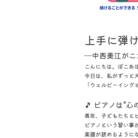
上手に弾
―中西美江がこ
こんにちは。ぽこあ
今日は、私がずっと
「ウェルビーイング
🎵 ピアノは“
長年、子どもたちと
ピアノという習い事が
楽譜が読めるように