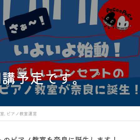
開講予定です。
室,
ピアノ教室運営
トのピアノ教室を奈良に誕生します！