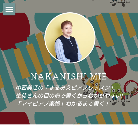
「マイピアノ楽譜で楽しいレッスン
聞いて！まるみえ先生のお悩み相談室
まるみえ先生のまるみえブログ
SNS
NAKANISHI MIE
検索
中西美江の「まるみえピアノレッスン」
生徒さんの目の前で書くからわかりやすい!
「マイピアノ楽譜」わかるまで書く！