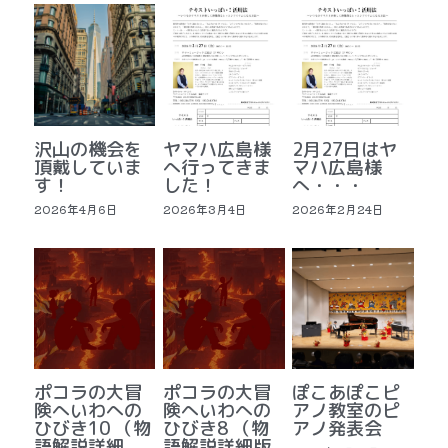
沢山の機会を
ヤマハ広島様
2月27日はヤ
頂戴していま
へ行ってきま
マハ広島様
す！
した！
へ・・・
2026年4月6日
2026年3月4日
2026年2月24日
ポコラの大冒
ポコラの大冒
ぽこあぽこピ
険へいわへの
険へいわへの
アノ教室のピ
ひびき10 （物
ひびき8 （物
アノ発表会
語解説詳細
語解説詳細版