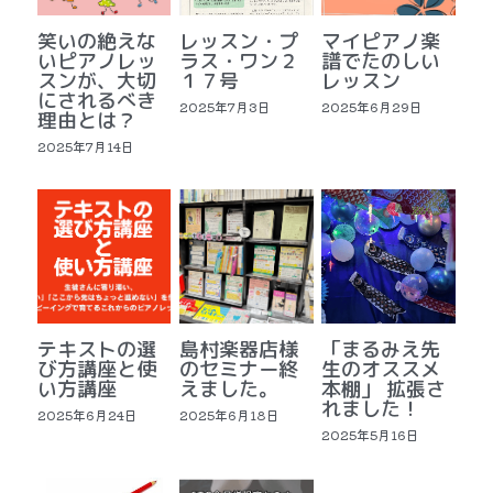
笑いの絶えな
レッスン・プ
マイピアノ楽
いピアノレッ
ラス・ワン２
譜でたのしい
スンが、大切
１７号
レッスン
にされるべき
2025年7月3日
2025年6月29日
理由とは？
2025年7月14日
テキストの選
島村楽器店様
「まるみえ先
び方講座と使
のセミナー終
生のオススメ
い方講座
えました。
本棚」 拡張さ
れました！
2025年6月24日
2025年6月18日
2025年5月16日